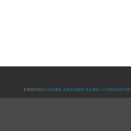
本博客采用
知识共享署名-非商业性使用-禁止演绎 2.5 中国大陆许可协