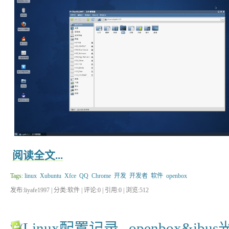
阅读全文...
Tags:
linux
Xubuntu
Xfce
QQ
Chrome
开发
开发者
软件
openbox
发布:liyafe1997 | 分类:软件 | 评论:0 | 引用:0 | 浏览:
512
Linux配置记录--openbox&ib