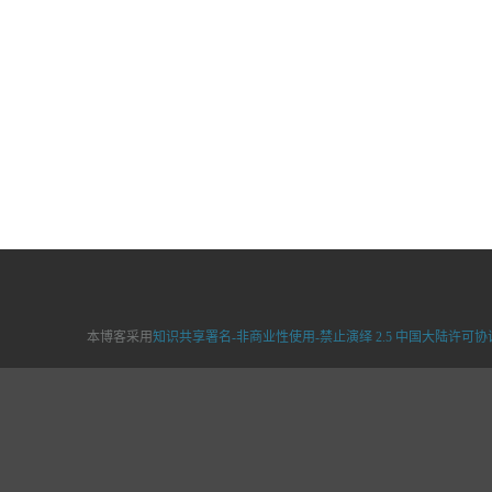
本博客采用
知识共享署名-非商业性使用-禁止演绎 2.5 中国大陆许可协