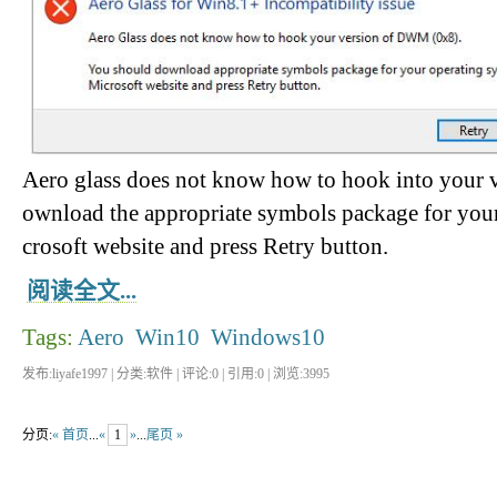
Aero glass does not know how to hook into your
ownload the appropriate symbols package for you
crosoft website and press Retry button.
阅读全文...
Tags:
Aero
Win10
Windows10
发布:liyafe1997 | 分类:软件 | 评论:0 | 引用:0 | 浏览:
3995
分页:
« 首页
...
«
1
»
...
尾页 »