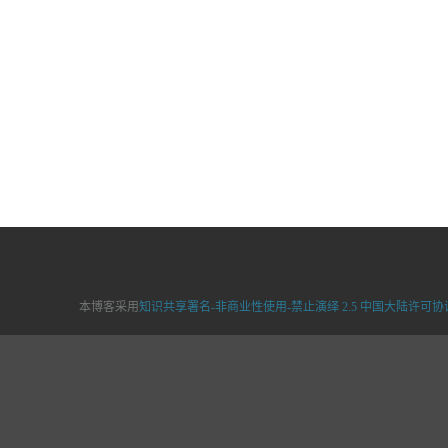
本博客采用
知识共享署名-非商业性使用-禁止演绎 2.5 中国大陆许可协