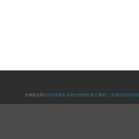
本博客采用
知识共享署名-非商业性使用-禁止演绎 2.5 中国大陆许可协