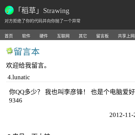
「稻草」Strawing
对方拒绝了你的代码并向你抛了一个异常
首页
软件
硬件
互联网
其它
留言板
共享上网
留言本
欢迎给我留言。
4
.
lunatic
你QQ多少？ 我也叫李彦锋！ 也是个电脑爱好者
9346
2012-11