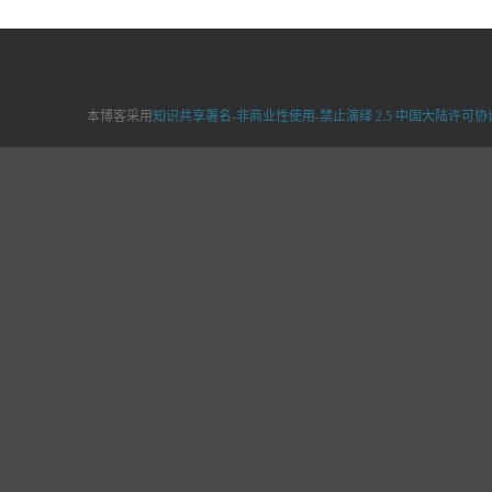
本博客采用
知识共享署名-非商业性使用-禁止演绎 2.5 中国大陆许可协