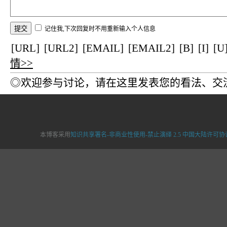
记住我,下次回复时不用重新输入个人信息
[URL]
[URL2]
[EMAIL]
[EMAIL2]
[B]
[I]
[U
情>>
◎欢迎参与讨论，请在这里发表您的看法、交
本博客采用
知识共享署名-非商业性使用-禁止演绎 2.5 中国大陆许可协