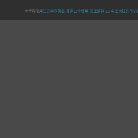
本博客采用
知识共享署名-非商业性使用-禁止演绎 2.5 中国大陆许可协